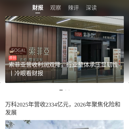
财报
观察
辣评
深读
原创
索菲亚营收利润双降，行业整体承压显韧性
丨冷眼看财报
万科2025年营收2334亿元，2026年聚焦化险和
发展