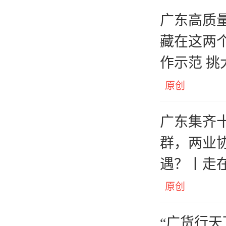
广东高质
藏在这两个
作示范 挑
原创
广东集齐
群，两业
遇？丨走
原创
“广货行天