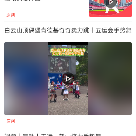
原创
白云山顶偶遇肯德基奇奇卖力跳十五运会手势舞
原创