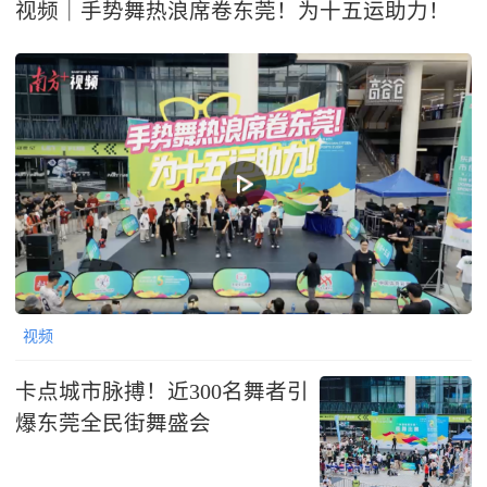
视频｜手势舞热浪席卷东莞！为十五运助力！
视频
卡点城市脉搏！近300名舞者引
爆东莞全民街舞盛会