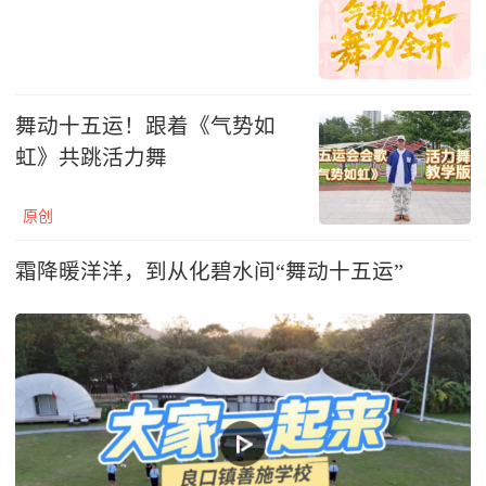
舞动十五运！跟着《气势如
虹》共跳活力舞
原创
霜降暖洋洋，到从化碧水间“舞动十五运”