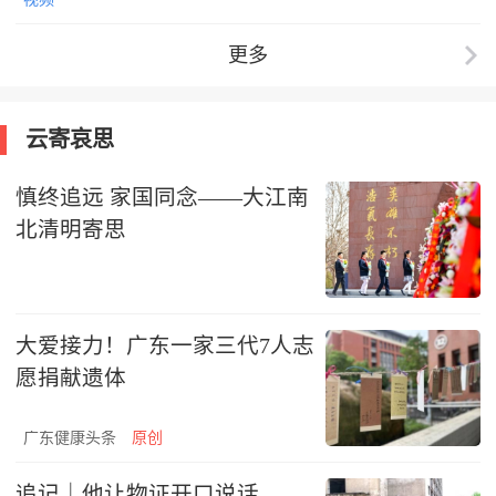
更多
云寄哀思
慎终追远 家国同念——大江南
北清明寄思
大爱接力！广东一家三代7人志
愿捐献遗体
广东健康头条
原创
追记｜他让物证开口说话