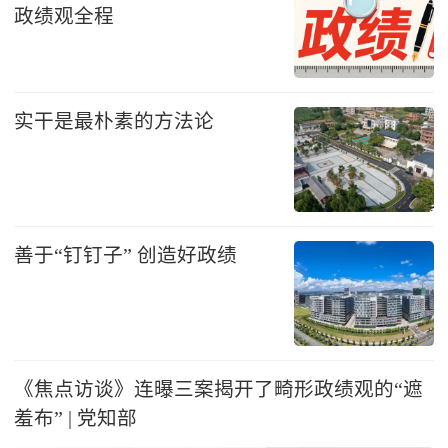
政绩观全程
实干是最朴素的方法论
善于“钉钉子” 创造好政绩
《焦点访谈》连曝三案揭开了畸形政绩观的“遮
羞布” | 党知部