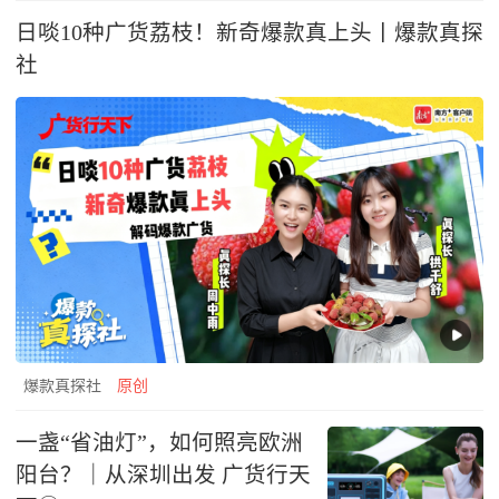
日啖10种广货荔枝！新奇爆款真上头丨爆款真探
社
爆款真探社
原创
一盏“省油灯”，如何照亮欧洲
阳台？｜从深圳出发 广货行天