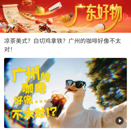
凉茶美式？白切鸡拿铁？广州的咖啡好像不太
对！