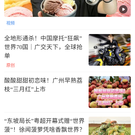
视频
全地形通杀！中国摩托“狂飙”
世界70国｜广交天下，全球抢
单
原创
酸酸甜甜初恋味！广州早熟荔
枝“三月红”上市
“东坡局长”粤超开幕式赠“世界
菠”！徐闻菠萝凭啥香飘世界？