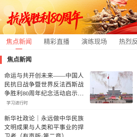
焦点新闻
精彩直播
演练现场
热烈
焦点新闻
命运与共开创未来——中国人
民抗日战争暨世界反法西斯战
争胜利80周年纪念活动启示录
（五）
学习进行时
新华社政论｜永远做中华民族
文明成果与人类和平事业的捍
卫者（有声版·第二章）