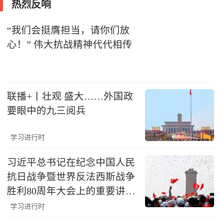
热烈反响
“我们会挺膺担当，请你们放
心！” 伟大抗战精神代代相传
联播+丨壮观 盛大……外国政
要眼中的九三阅兵
学习进行时
习近平总书记在纪念中国人民
抗日战争暨世界反法西斯战争
胜利80周年大会上的重要讲话
激励各地干部群众凝心聚力勇
学习进行时
毅前行