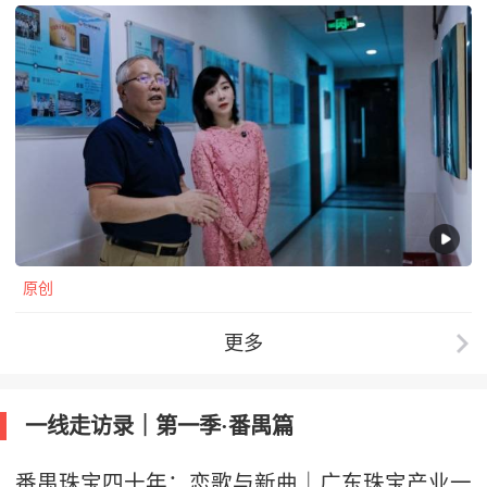
原创
更多
一线走访录｜第一季·番禺篇
番禺珠宝四十年：恋歌与新曲｜广东珠宝产业一