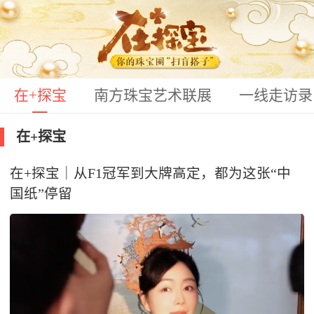
在+探宝
南方珠宝艺术联展
一线走访录
在+探宝
在+探宝｜从F1冠军到大牌高定，都为这张“中
国纸”停留